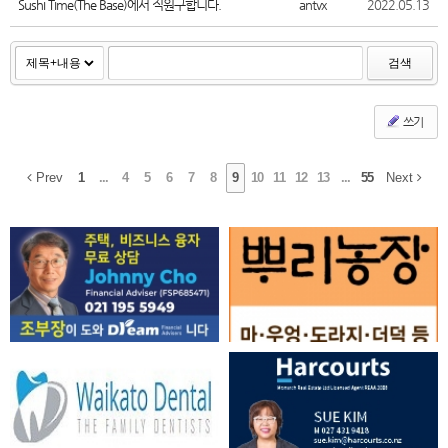
Sushi Time(The Base)에서 직원구합니다.
antvx
2022.05.13
검색
쓰기
Prev
1
...
4
5
6
7
8
9
10
11
12
13
...
55
Next