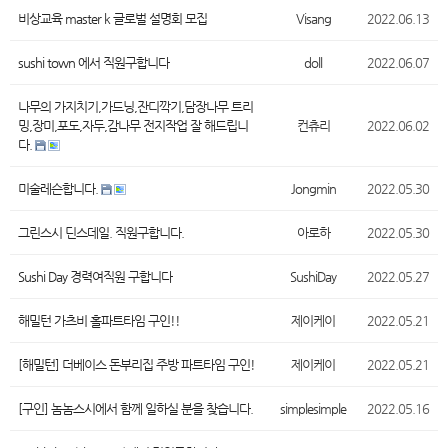
비상교육 master k 글로벌 설명회 모집
Visang
2022.06.13
sushi town 에서 직원구합니다
doll
2022.06.07
나무의 가지치기,가드닝,잔디깍기,담장나무 트리
밍,장미,포도,자두,감나무 전지작업 잘 해드립니
컨츄리
2022.06.02
다.
미술레슨합니다.
Jongmin
2022.05.30
그린스시 딘스데일. 직원구합니다.
아로하
2022.05.30
Sushi Day 경력여직원 구합니다
SushiDay
2022.05.27
해밀턴 가츠비 홀파트타임 구인!!
제이케이
2022.05.21
[해밀턴] 더베이스 돈부리집 주방 파트타임 구인!
제이케이
2022.05.21
[구인] 놈놈스시에서 함께 일하실 분을 찾습니다.
simplesimple
2022.05.16