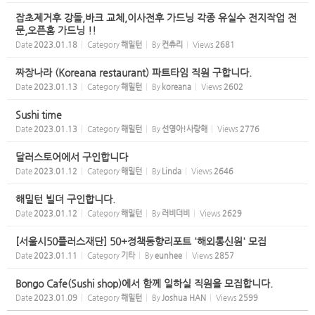
잡초제거후 강돌,바크 교체,이사전후 가드닝 각종 유실수 전지작업 전
문,오픈홈 가드닝 !!
Date
2023.01.18
Category
해밀턴
By
컨츄리
Views
2681
짜장나라 (Koreana restaurant) 파트타임 직원 구합니다.
Date
2023.01.13
Category
해밀턴
By
koreana
Views
2602
Sushi time
Date
2023.01.13
Category
해밀턴
By
선영아!사랑해
Views
2776
달러스토어에서 구인합니다
Date
2023.01.12
Category
해밀턴
By
Linda
Views
2646
해밀턴 빌더 구인합니다.
Date
2023.01.12
Category
해밀턴
By
러비더비
Views
2629
[서울시50플러스재단] 50+정책동향리포트 '해외통신원' 모집
Date
2023.01.11
Category
기타
By
eunhee
Views
2857
Bongo Cafe(Sushi shop)에서 함께 일하실 직원을 모집합니다.
Date
2023.01.09
Category
해밀턴
By
Joshua HAN
Views
2599