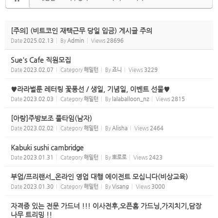
[주의] (비트코인 재택근무 당일 입금) 게시글 주의
Date
2025.02.13
By
Admin
Views
28696
Sue's Cafe 직원모집
Date
2023.02.07
Category
해밀턴
By
죠니
Views
3229
♥라라벌룬 레터링 꽃풍선 / 생일, 기념일, 이벤트 선물♥
Date
2023.02.03
Category
해밀턴
By
lalaballoon_nz
Views
2815
[아랑]주방보조 풀타임(남자)
Date
2023.02.02
Category
해밀턴
By
Alisha
Views
2464
Kabuki sushi cambridge
Date
2023.01.31
Category
해밀턴
By
뽀로로
Views
2423
부업/프리랜서_온라인 영업 대행 에이전트 모십니다(비상교육)
Date
2023.01.30
Category
해밀턴
By
Visang
Views
3000
자격증 있는 전문 가드너 !!! 이사전후,오픈홈 가드닝,가지치기,담장
나무 트리밍 !!