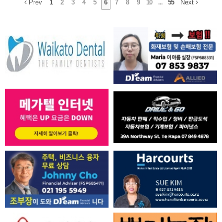
Prev
1
2
3
4
5
6
7
8
9
10
...
55
Next