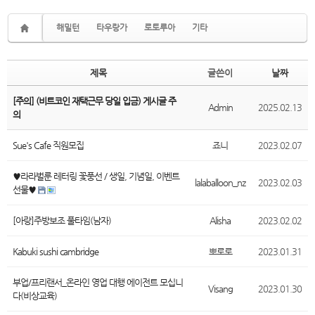
해밀턴
타우랑가
로토루아
기타
제목
글쓴이
날짜
[주의] (비트코인 재택근무 당일 입금) 게시글 주
Admin
2025.02.13
의
Sue's Cafe 직원모집
죠니
2023.02.07
♥라라벌룬 레터링 꽃풍선 / 생일, 기념일, 이벤트
lalaballoon_nz
2023.02.03
선물♥
[아랑]주방보조 풀타임(남자)
Alisha
2023.02.02
Kabuki sushi cambridge
뽀로로
2023.01.31
부업/프리랜서_온라인 영업 대행 에이전트 모십니
Visang
2023.01.30
다(비상교육)