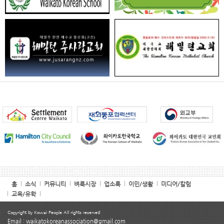
홈
소식
커뮤니티
벼룩시장
업소록
이민/생활
미디어/칼럼
교육/유학
Copyright by Kowai People All rights reserved
Email : waikatokoreanassociation@gmail.com