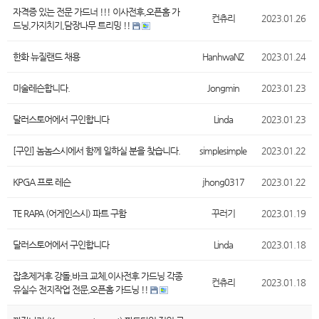
자격증 있는 전문 가드너 !!! 이사전후,오픈홈 가
컨츄리
2023.01.26
드닝,가지치기,담장나무 트리밍 !!
한화 뉴질랜드 채용
HanhwaNZ
2023.01.24
미술레슨합니다.
Jongmin
2023.01.23
달러스토어에서 구인합니다
Linda
2023.01.23
[구인] 놈놈스시에서 함께 일하실 분을 찾습니다.
simplesimple
2023.01.22
KPGA 프로 레슨
jhong0317
2023.01.22
TE RAPA (어게인스시) 파트 구함
꾸러기
2023.01.19
달러스토어에서 구인합니다
Linda
2023.01.18
잡초제거후 강돌,바크 교체,이사전후 가드닝 각종
컨츄리
2023.01.18
유실수 전지작업 전문,오픈홈 가드닝 !!