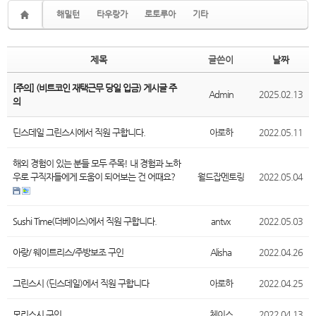
해밀턴
타우랑가
로토루아
기타
제목
글쓴이
날짜
[주의] (비트코인 재택근무 당일 입금) 게시글 주
Admin
2025.02.13
의
딘스데일 그린스시에서 직원 구합니다.
아로하
2022.05.11
해외 경험이 있는 분들 모두 주목! 내 경험과 노하
우로 구직자들에게 도움이 되어보는 건 어때요?
월드잡멘토링
2022.05.04
Sushi Time(더베이스)에서 직원 구합니다.
antvx
2022.05.03
아랑/ 웨이트리스/주방보조 구인
Alisha
2022.04.26
그린스시 (딘스데일)에서 직원 구합니다
아로하
2022.04.25
모리스시 구인
체이스
2022.04.13