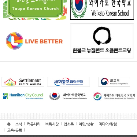
홈
소식
커뮤니티
벼룩시장
업소록
이민/생활
미디어/칼럼
교육/유학