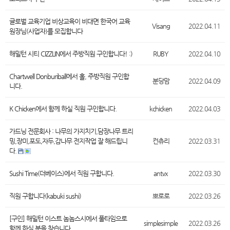
글로벌 교육기업 비상교육이 비대면 한국어 교육
Visang
2022.04.11
원장님(사업자)를 모집합니다
해밀턴 시티 CIZZLIN에서 주방직원 구인합니다! :)
RUBY
2022.04.10
Chartwell Donburiball에서 홀, 주방직원 구인합
분당맘
2022.04.09
니다.
K Chicken에서 함께 하실 직원 구인합니다.
kchicken
2022.04.03
가드닝 전문회사 : 나무의 가지치기,담장나무 트리
밍,장미,포도,자두,감나무 전지작업 잘 해드립니
컨츄리
2022.03.31
다.
Sushi Time(더베이스)에서 직원 구합니다.
antvx
2022.03.30
직원 구합니다(kabuki sushi)
뽀로로
2022.03.26
[구인] 해밀턴 이스트 놈놈스시에서 풀타임으로
simplesimple
2022.03.26
함께 하실 분을 찾습니다.