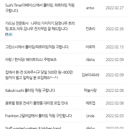
Sushi Time(더베이스)에서 풀타임, 파트타임 직원
antvx
2022.02.27
구합니다.
가드닝 전문회사 : 나무의 가지치기,담장나무 트리
밍,포도,자두,감나무 전지작업 잘 해드립니다.
컨츄리
2022.02.26
그린스시에서 풀타임/파트타임직원 구합니다.
아로하
2022.02.15
아랑 / 한식당/ 웨이트리스/ 주방보조
Alisha
2022.02.09
집에서 환-전 도와주시구 당일 500만 원~800만
김보미4849
2022.02.09
원까지 벌고 일하실 분 모집해요^--^!
Kabuki sushi 풀타임 직원 구합니다
하늘사랑
2022.02.08
글로벌 항공 전세기 플랫폼 대리점 모집 안내
제트캡
2022.02.08
Frankton 2달러샵에서 풀타임 직원 구인합니다
Linda
2022.02.03
Staff wanted waitress & kitchen hand
Alisha
2022.02.02