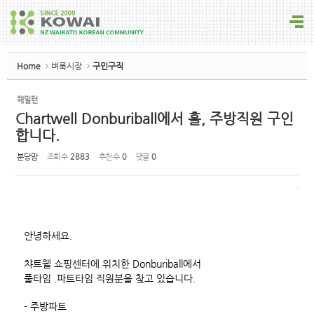
Sketchbook5, 스케치북5
Home
벼룩시장
구인구직
해밀턴
Chartwell Donburiball에서 홀, 주방직원 구인
Sketchbook5, 스케치북5
합니다.
분당맘
조회 수
2883
추천 수
0
댓글
0
안녕하세요.
챠트웰 쇼핑센터에 위치한 Donburiball에서
풀타임 .파트타임 직원분을 찾고 있습니다.
- 주방파트