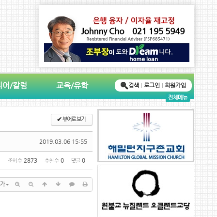
디어/칼럼
교육/유학
검색
로그인
회원가입
전체메뉴
✔
뷰어로 보기
2019.03.06 15:55
조회 수
2873
추천 수
0
댓글
0
가