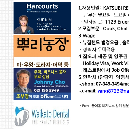
채용인원
: KATSUBI R
1.
-.
근무는
월요일
~
토요일
-.
일하실
곳
:
1123 Eruer
모집부문
2.
: Cook, Chef
3.Wage
-.
뉴질랜드
법정요금
,
홀
-.
우대적용
경력자
4.
잡오퍼
제공
및
영주권
-.Holiday Visa
, Work V
-.
레스토랑에서
Job Off
5.
(
:
연락처
담당자
양명
-.shop: 07-349-3494/mo
yang8723@na
-.e-mail:
Prev
플레폼 비지니스 함께 할분