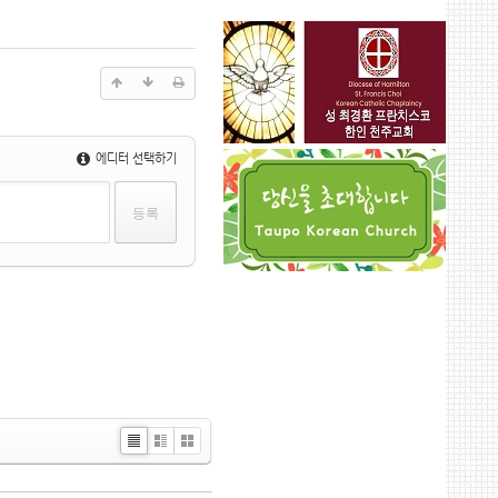
에디터 선택하기
Li
Zi
G
st
n
al
e
le