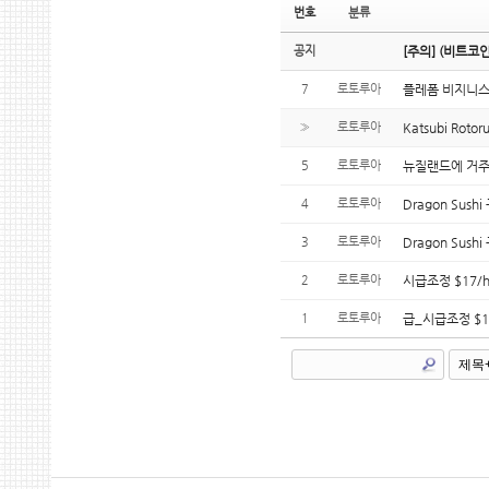
번호
분류
공지
[주의] (비트코
7
로토루아
플레폼 비지니스
»
로토루아
Katsubi Rot
5
로토루아
뉴질랜드에 거주
4
로토루아
Dragon Sushi
3
로토루아
Dragon Sushi
2
로토루아
시급조정 $17/h_D
1
로토루아
급_시급조정 $17/h