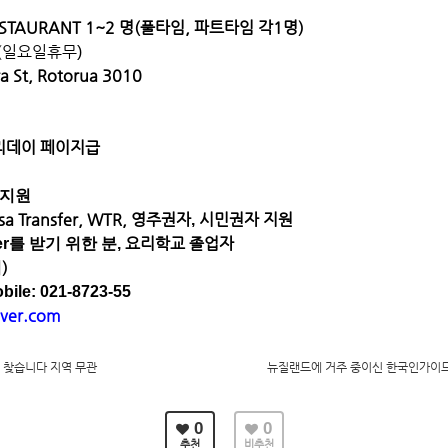
ESTAURANT 1~2
명(풀타임, 파트타임 각1명)
(
일요일휴무
)
a St, Rotorua 3010
리데이
페이지급
지원
isa
Transfer, WTR,
영주권자
시민권자
지원
,
요리학교
졸업자
er
를
받기
위한
분
,
)
서
bile: 021-8723-55
ver.com
 찾습니다 지역 무관
뉴질랜드에 거주 중이신 한국인가이
0
0
추천
비추천