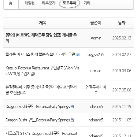
해밀턴
타우랑가
로토루아
기타
제목
글쓴이
날짜
[주의] (비트코인 재택근무 당일 입금) 게시글 주
Admin
2025.02.13
의
플레폼 비지니스 함께 할분 찾습니다 지역 무관
sdgjsn235
2024.02.27
Katsubi Rotorua Restaurant 구인공고(Work Vis
nzman
2019.03.06
a,WTR,영주권지원)
뉴질랜드에 거주 중이신 한국인가이드 프리랜서
엔젤투어가이
2017.05.08
를 모집합니다~
드
Dragon Sushi 구인_Rotorua/Fairy Springs
ndream5
2015.11.19
Dragon Sushi 구인_Rotorua/Fairy Springs
ndream5
2015.11.05
시급조정 $17/h_Dragon Sushi 구인_Rotorua/F
ndream5
2015.12.11