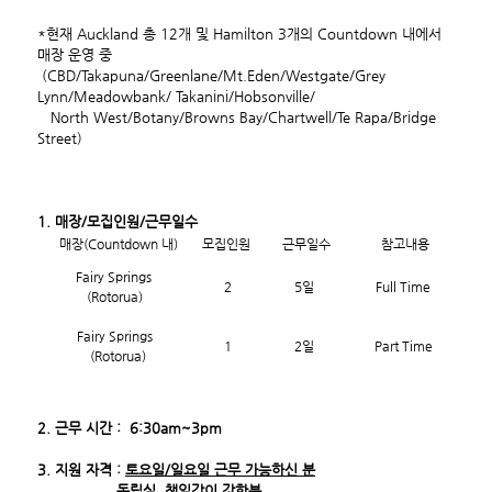
*
현
재 Auckland
총
12개 및
Hamilton 3개의 Countdown
내에서
매장
운영 중
(CBD/Takapuna/Greenlane/Mt.Eden/Westgate/Grey
Lynn/Meadowbank/
Takanini/Hobsonville/
North West/Botany/Browns Bay/Chartwell/Te Rapa/Bridge
Street)
1. 매장/모집인원/근무일수
매장(Countdown 내)
모집인원
근무일수
참고내용
Fairy Springs
2
5일
Full Time
(Rotorua)
Fairy Springs
1
2일
Part Time
(Rotorua)
2.
근무
시간
:
6:30
am~3pm
3.
지원
자격
:
토요일/일요일 근무 가능하신 분
독립심, 책임감이 강한분