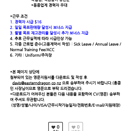
*
동종업계
경력자
우대
*근무 조건
1. 경력자 시급
$16
2.
일일
목표판매량
달성시
보너스
지급
3. 월별 목표 재고관리율 달성시 추가 보너스 지급
4. 추후 근무실적에 따라 시급인상 가능
5.
각종
근로법
준수
(고용
계약서
작성
)
: Sick Leave / Annual Leave /
Normal Training Fee/ACC
6. 기타 : Uniform/
주차장
*
본
페이지
상단에
첨부되어 있는
영문지원서를 다운로드 및 작성 후
davis@eastern
dragon
.co.nz
으로
송부하여 주시기 바랍니다.
(홍콩
인 사장님이므로 영문으로 부탁 드리겠습니다.
*다운로드가 어려우신 분들은 다음 내용을 포함하여 CV(영문)
송부하
여 주셔도 무관합니다.
(성명
/
성별
/
나이
/VISA/
근무시작가능일자
/
전화번호
/E-mail/지원매장)
0
0