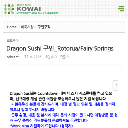
Sketchbook5, 스케치북5
Home
벼룩시장
구인구직
로토루아
Dragon Sushi 구인_Rotorua/Fairy Springs
Sketchbook5, 스케치북5
ndream5
조회 수
2296
추천 수
0
댓글
0
?
Dragon
Sushi
는
Countdown
내에서
스시 제조판
매를 하고 있으
며,
신규매장 개설 관련
직원을
모집하오니
많은
지원
바랍니다
.
-지원해주신 분들께 감사드리며 매장 별 필요 인원 및 내용을 정리하
였으니 참고 하시기 바랍니다.
-근무 환경, 내용 및 본사에 대해 문의 사항이 있으시면 매장방문 및 현
재 근무 중이신 직원분들께 문의하셔도 무관합니다.
-Work Visa 지원하여 드립니다.(경력자)