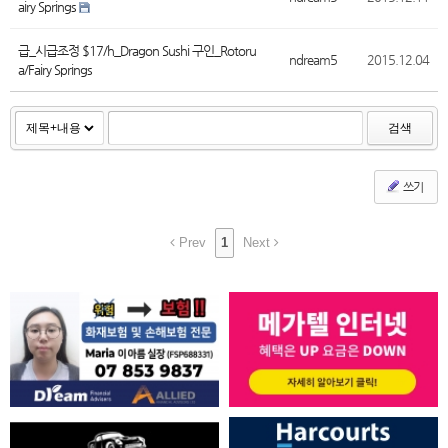
airy Springs
급_시급조정 $17/h_Dragon Sushi 구인_Rotoru
ndream5
2015.12.04
a/Fairy Springs
검색
쓰기
Prev
1
Next