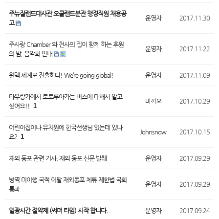
주뉴질랜드대사관 오클랜드분관 행정직원 채용공
운영자
2017.11.30
고
주사랑 Chamber 와 천사의 집이 함께 하는 후원
운영자
2017.11.22
의 밤, 음악회 안내
윈텍 세계로 진출하다! We’re going global!
운영자
2017.11.09
타우랑가에서 로토루아가는 버스에 대해서 알고
마까오
2017.10.29
싶어요!!
1
어린이집이나 유치원에 한국선생님 있는데 있나
Johnsnow
2017.10.15
요?
1
재외 동포 관련 기사, 재외 동포 신문 발췌
운영자
2017.09.29
병역 미이행 국적 이탈 재외동포 체류 제한법 국회
운영자
2017.09.29
통과
일광시간 절약제 (써머 타임) 시작 합니다.
운영자
2017.09.24