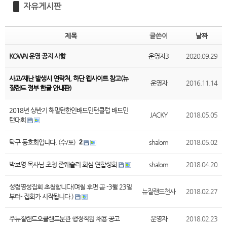
자유게시판
제목
글쓴이
날짜
KOWAI 운영 공지 사항
운영자3
2020.09.29
사고/재난 발생시 연락처, 하단 웹사이트 참고(뉴
운영자
2016.11.14
질랜드 정부 한글 안내판)
2018년 상반기 해밀턴한인배드민턴클럽 배드민
JACKY
2018.05.05
턴대회
탁구 동호회입니다. (수/토)
2
shalom
2018.05.02
박보영 목사님 초청 존웨슬리 회심 연합성회
shalom
2018.04.20
성령영성집회 초청합니다(며칠 후면 곧 -3월 23일
뉴질랜드천사
2018.02.27
부터- 집회가 시작됩니다.)
주뉴질랜드오클랜드분관 행정직원 채용 공고
운영자
2018.02.23