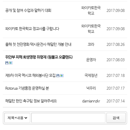
와이카토한국
공개 및 참여 수업과 말하기 대회
2017.09.08
학교
와이카토한국
와이카토 한국학교 정교사를 구합니다
2017.09.08
학교
올해 첫 천만영화 택시운전사 해밀턴 개봉 안내
코라
2017.08.26
위안부 피해 희생영령 위령재 (원불교 오클랜드)
운영자
2017.08.03
제9차 미국 멕시코 해외봉사단 모집
국제청년
2017.07.18
Rotorua 기념품점 운영하실 분
넉우리
2017.07.17
해밀턴 한인 축구팀 정보 알려주세요
damiannzkr
2017.07.14
검색