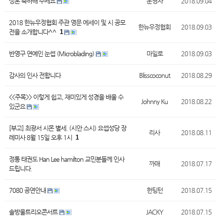
성혼 축하해 주세요
운영자
2018.09.04
2018 한뉴우정협회 주관 영문 에세이 및 시 공모
한뉴우정협회
2018.09.03
전을 소개합니다^^
1
반영구 연예인 눈썹 (Microblading)
마일로
2018.09.03
감사의 인사 전합니다
Blisscoconut
2018.08.29
<<주목>> 이렇게 쉽고, 재미있게 성경을 배울 수
Johnny Ku
2018.08.22
있군요
[부고] 최광서 시몬 별세. (시안 스시) 요셉성당 장
리사
2018.08.11
례미사 8월 15일 오후 1시
1
정통 태권도 Han Lee hamilton 교민분들께 인사
까매
2018.07.17
드립니다.
7080 공연안내
헌팅턴
2018.07.15
솔방울트리오콘서트
JACKY
2018.07.15