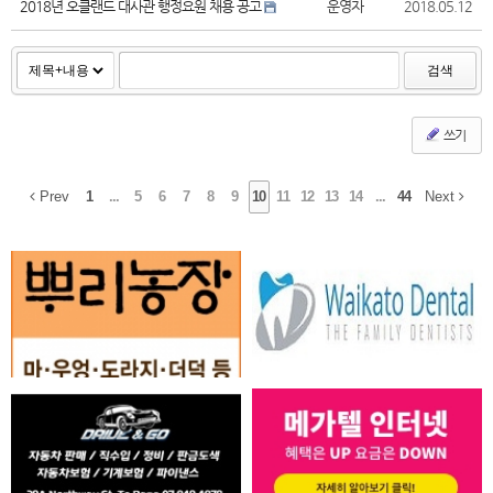
2018년 오클랜드 대사관 행정요원 채용 공고
운영자
2018.05.12
검색
쓰기
Prev
1
...
5
6
7
8
9
10
11
12
13
14
...
44
Next