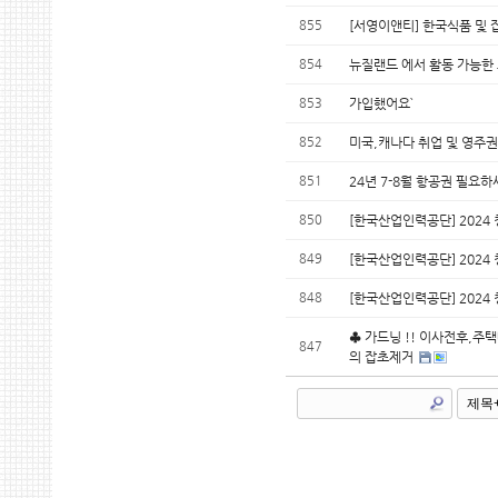
855
[서영이앤티] 한국식품 및
854
뉴질랜드 에서 활동 가능한
853
가입했어요`
852
미국,캐나다 취업 및 영주권
851
24년 7-8월 항공권 필요하
850
[한국산업인력공단] 2024 
849
[한국산업인력공단] 2024 
848
[한국산업인력공단] 2024 
♣ 가드닝 !! 이사전후,주
847
의 잡초제거