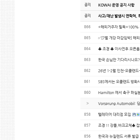
공지
KOWAI 운영 공지 사항
공지
사고/재난 발생시 연락처, 
866
⭐해외거주자 필독⭐100% 
865
✅[7월 개강 마감임박] 해
864
♣ 조경 ♣ 이사전후 오픈
863
한국 손님만 기다리시나요?
862
26년 1-2월 인천-오클랜
861
SBS에서는 오클랜드 방화
860
Hamilton 에서 축구 하
»
Vorsprung Automob
858
텔레미어 대리점 모집
857
조경 !! 강돌,바크교체♣ 
856
한국과 뉴질랜드 서류 발급