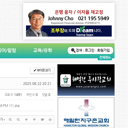
디어/칼럼
교육/유학
검색
로그인
회원가입
전체메뉴
✔
뷰어로 보기
2025.08.22 20:21
조회 수
1491
추천 수
0
댓글
0
6 PM (1).jpg
가