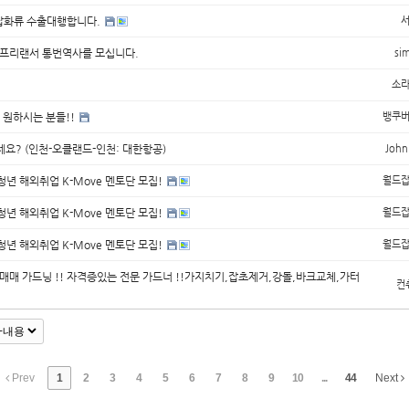
 잡화류 수출대행합니다.
 프리랜서 통번역사를 모십니다.
si
소
 원하시는 분들!!
뱅쿠
세요? (인천-오클랜드-인천: 대한항공)
John
청년 해외취업 K-Move 멘토단 모집!
월드
청년 해외취업 K-Move 멘토단 모집!
월드
청년 해외취업 K-Move 멘토단 모집!
월드
택매매 가드닝 !! 자격증있는 전문 가드너 !!가지치기,잡초제거,강돌,바크교체,가터
컨
Prev
1
2
3
4
5
6
7
8
9
10
...
44
Next