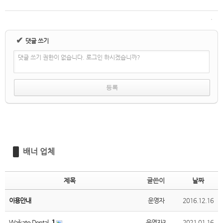
✔
댓글 쓰기
댓글 쓰기 권한이 없습니다. 로그인 하시겠습니까?
배너 업체
제목
글쓴이
날짜
이용안내
운영자
2016.12.16
Waikato Dental
1
운영자3
2021.01.16