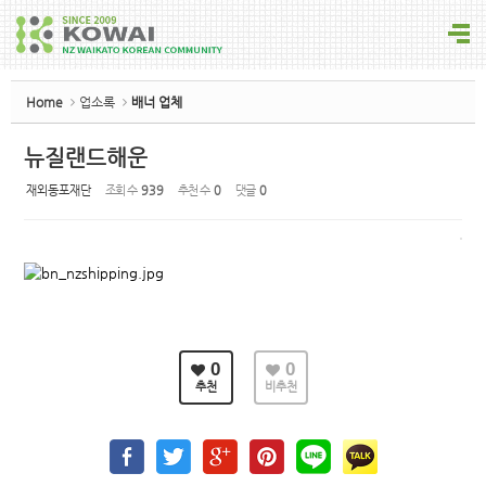
Sketchbook5, 스케치북5
Home
업소록
배너 업체
뉴질랜드해운
재외동포재단
조회 수
939
추천 수
0
댓글
0
Sketchbook5, 스케치북5
0
0
추천
비추천