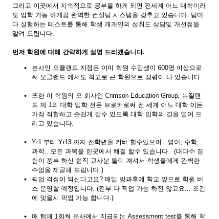
그리고 이곳에서 지속적으로 공부를 하게 되면 전세계 어느 대학이라
도 입학 가능 하게끔 완벽한 컨설팅 시스템을 갖추고 있습니다. 텀마
다 실행하는 테스트를 통해 학생 개개인의 성취도 상담및 개선점을
알려 드립니다.
먼
저 학원에 대해 간략하게 설명 드리겠습니다.
본사인 오클랜드 지점은 이미 학원 수강생이 600명 이상으로
써 오클랜드 에서도 최고로 큰 학원으로 정평이 나 있습니다
또한 이 학원의 모 회사인 Crimson Education Group, 뉴질랜
드 제 1의 대학 입학 전문 브로커로써 전 세계 어느 대학 이든
가장 적합하고 손쉽게 갈수 있도록 대학 입학의 길을 열어 드
리고 있습니다.
Yr1 부터 Yr13 까지 전학년을 커버 할수있으며.. 영어, 수학,
과학.. 모든 과목을 한곳에서 해결 할수 있습니다. (대다수 경
험이 풍부 하신 현직 교사분 들이 계셔서 학생들에게 완벽한
수업을 제공해 드립니다.)
픽업 걱정이 되신다고요? 매일 방과후에 학교 앞으로 학원 버
스 운영할 예정입니다. (전부 다 픽업 가능 하진 않고요... 조건
에 맞을시 픽업 가능 합니다.)
매 텀에 1회씩 본사에서 지급되는 Assessment test를 통해 학