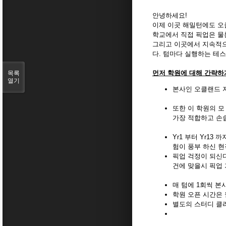
안녕하세요!
이제 이곳 해밀턴에도 
학교에서 직접 픽업은 물론
그리고 이곳에서 지속적으
다. 텀마다 실행하는 테
먼
저 학원에 대해 간략하
목록
열기
본사인 오클랜드 
또한 이 학원의 모 
가장 적합하고 손쉽
Yr1 부터 Yr13
험이 풍부 하신 현
픽업 걱정이 되신다
건에 맞을시 픽업 
매 텀에 1회씩 본사
학원 오픈 시간은 
별도의 스터디 클라