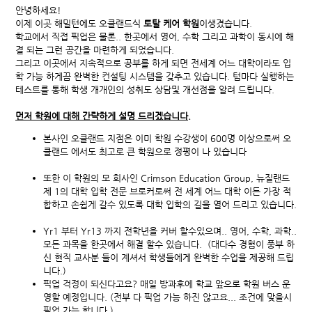
안녕하세요!
이제 이곳 해밀턴에도 오클랜드식
토탈 케어 학원
이생겼습니다.
학교에서 직접 픽업은 물론.. 한곳에서 영어, 수학 그리고 과학이 동시에 해
결 되는 그런 공간을 마련하게 되었습니다.
그리고 이곳에서 지속적으로 공부를 하게 되면 전세계 어느 대학이라도 입
학 가능 하게끔 완벽한 컨설팅 시스템을 갖추고 있습니다. 텀마다 실행하는
테스트를 통해 학생 개개인의 성취도 상담및 개선점을 알려 드립니다.
먼
저 학원에 대해 간략하게 설명 드리겠습니다.
본사인 오클랜드 지점은 이미 학원 수강생이 600명 이상으로써 오
클랜드 에서도 최고로 큰 학원으로 정평이 나 있습니다
또한 이 학원의 모 회사인 Crimson Education Group, 뉴질랜드
제 1의 대학 입학 전문 브로커로써 전 세계 어느 대학 이든 가장 적
합하고 손쉽게 갈수 있도록 대학 입학의 길을 열어 드리고 있습니다.
Yr1 부터 Yr13 까지 전학년을 커버 할수있으며.. 영어, 수학, 과학..
모든 과목을 한곳에서 해결 할수 있습니다. (대다수 경험이 풍부 하
신 현직 교사분 들이 계셔서 학생들에게 완벽한 수업을 제공해 드립
니다.)
픽업 걱정이 되신다고요? 매일 방과후에 학교 앞으로 학원 버스 운
영할 예정입니다. (전부 다 픽업 가능 하진 않고요... 조건에 맞을시
픽업 가능 합니다.)