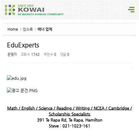
Sketchbook5, 스케치북5
Home
업소록
배너 업체
EduExperts
운영자
조회 수
1742
추천 수
0
댓글
0
Sketchbook5, 스케치북5
Math / English / Science / Reading / Writing / NCEA / Cambridge /
Scholarship Specialists
391 Te Rapa Rd, Te Rapa, Hamilton
Steve : 021-1023-161