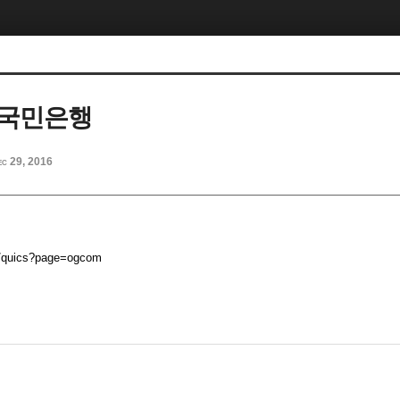
 국민은행
ec 29, 2016
om/quics?page=ogcom