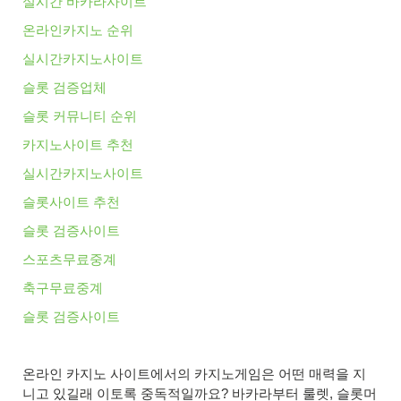
실시간 바카라사이트
온라인카지노 순위
실시간카지노사이트
슬롯 검증업체
슬롯 커뮤니티 순위
카지노사이트 추천
실시간카지노사이트
슬롯사이트 추천
슬롯 검증사이트
스포츠무료중계
축구무료중계
슬롯 검증사이트
온라인 카지노 사이트에서의 카지노게임은 어떤 매력을 지
니고 있길래 이토록 중독적일까요? 바카라부터 룰렛, 슬롯머