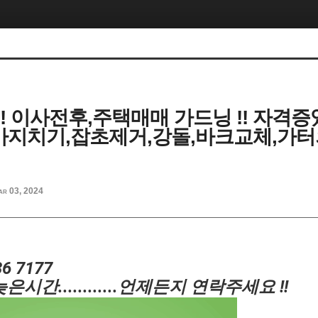
!! 이사전후,주택매매 가드닝 !! 자격
!가지치기,잡초제거,강돌,바크교체,가
ar 03, 2024
6 7177
늦은시간
.........
...언제든지 연락주세요 !!