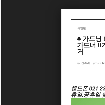
Sketchbook5, 스케치북5
해밀턴
♣ 가드닝 
Sketchbook5, 스케치북5
가드너 !
거
컨츄리
M
by
posted
핸드폰 021 23
휴일,공휴일 