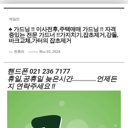
Sketchbook5, 스케치북5
해밀턴
♣ 가드닝 !! 이사전후,주택매매 가드닝 !! 자격
증있는 전문 가드너 !!가지치기,잡초제거,강돌,
바크교체,가터의 잡초제거
컨츄리
Mar 03, 2024
Sketchbook5, 스케치북5
by
posted
핸드폰 021 236 7177
휴일,공휴일 늦은시간
.........
...언제든
지 연락주세요 !!