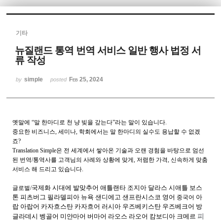
Sketchbook5, 스케치북5
기타
뉴질랜드 통역 번역 서비스 일반 행사 법정 서
류 작성
simple
Feb 25, 2024
by
posted
Sketchbook5, 스케치북5
옛말에
“말 한마디로 천 냥 빚을 갚는다”라는 말이 있습니다
.
중요한 비즈니스
,
세미나
,
학회에서는 말 한마디의 실수도 용납할 수 없겠
죠
?
Translation Simple
은 전 세계에서 쌓아온 기술과 오랜 경험을 바탕으로 엄선
된 번역
/
통역사를 고객님의 사례와 상황에 맞게
,
저렴한 가격
,
신속하게 맞춤
서비스 해 드리고 있습니다
.
국제화 시대에 발맞추어
애틀랜타 조지아 달라스 시애틀 보스
글로벌
/
톤 피츠버그 필라델피아 뉴욕 샌디에고 샌프란시스코 영어
아
중국어
랍 아랍어 카자흐스탄 카자흐어 러시아
우즈베키스탄 우즈베크어 방
글라데시 벵골어 미얀마어 버마어 라오스 라오어 캄보디아 크메르
피