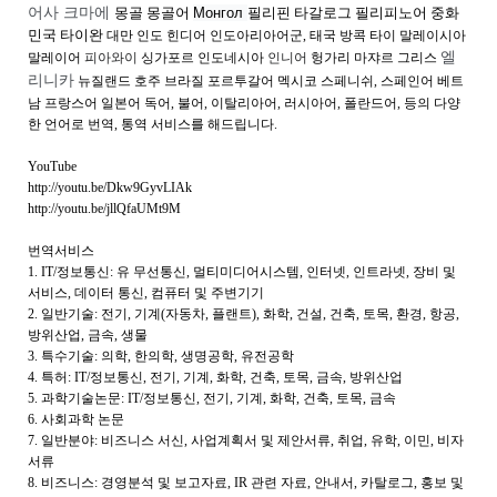
어사
크마에
몽골 몽골어
Монгол
필리핀 타갈로그
필리피노어
중화
민국 타이완
대만 인도
힌디어
인도아리아어군
,
태국 방콕 타이 말레이시아
엘
말레이어
피아와이
싱가포르 인도네시아
인니어
헝가리
마쟈르 그리스
리니카
뉴질랜드 호주 브라질 포르투갈어 멕시코 스페니쉬
,
스페인어 베트
남 프랑스어 일본어 독어
,
불어
,
이탈리아어
,
러시아어
,
폴란드어
,
등의 다양
한 언어로 번역
,
통역 서비스를 해드립니다
.
YouTube
http://youtu.be/Dkw9GyvLIAk
http://youtu.be/jllQfaUMt9M
번역서비스
1. IT/
정보통신
:
유 무선통신
,
멀티미디어시스템
,
인터넷
,
인트라넷
,
장비 및
서비스
,
데이터 통신
,
컴퓨터 및 주변기기
2.
일반기술
:
전기
,
기계
(
자동차
,
플랜트
),
화학
,
건설
,
건축
,
토목
,
환경
,
항공
,
방위산업
,
금속
,
생물
3.
특수기술
:
의학
,
한의학
,
생명공학
,
유전공학
4.
특허
: IT/
정보통신
,
전기
,
기계
,
화학
,
건축
,
토목
,
금속
,
방위산업
5.
과학기술논문
: IT/
정보통신
,
전기
,
기계
,
화학
,
건축
,
토목
,
금속
6.
사회과학 논문
7.
일반분야
:
비즈니스 서신
,
사업계획서 및 제안서류
,
취업
,
유학
,
이민
,
비자
서류
8.
비즈니스
:
경영분석 및 보고자료
, IR
관련 자료
,
안내서
,
카탈로그
,
홍보 및