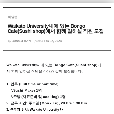
해밀턴
Waikato University내에 있는 Bongo
Cafe(Sushi shop)에서 함께 일하실 직원 모집
Joshua HAN
Feb 02, 2024
by
posted
Waikato University
내에
있는
Bongo Cafe(Sushi shop)
에
서
함께
일하실
직원을
아래와
같이
모집합니다
.
1.
업무
(
Full time or part time)
*.Sushi Maker 1
명
*.
주방
(
재료준비
및
cooking) 1
명
2.
근무
시간
:
주
5
일
(Mon - Fri), 20 hrs ~ 30 hrs
3. 근무지 위치
: Waikato University
내