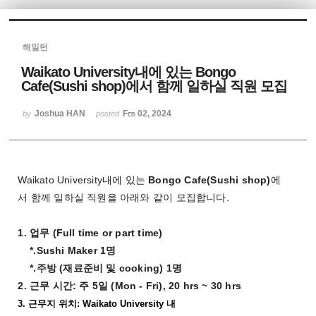
해밀턴
Waikato University내에 있는 Bongo
Cafe(Sushi shop)에서 함께 일하실 직원 모집
Joshua HAN
Feb 02, 2024
by
posted
Waikato University
내에
있는
Bongo Cafe(Sushi shop)
에
서
함께
일하실
직원을
아래와
같이
모집합니다
.
1.
업무
(
Full time or part time)
*.Sushi Maker 1
명
*.
주방
(
재료준비
및
cooking) 1
명
2.
근무
시간
:
주
5
일
(Mon - Fri), 20 hrs ~ 30 hrs
3. 근무지 위치
: Waikato University
내