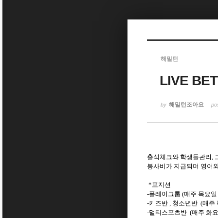
Sketchbook5, 스케치북5
해밀턴
LIVE B
Sketchbook5, 스케치북5
해밀턴조아요
by
po
출석체크와 학생들관리, 
봉사비가 지급되며 영어와
*포지션
-플레이그룹 (매주 목요일 
-키즈반 , 청소년반 (매주 
-멀티스포츠반 (매주 화요