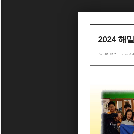
Sketchbook5, 스케치북5
2024 
Sketchbook5, 스케치북5
JACKY
by
posted