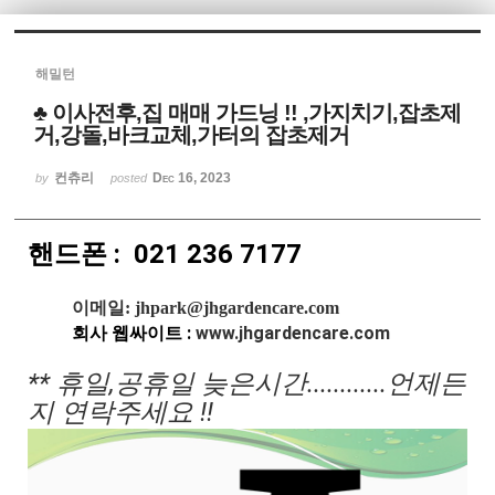
Sketchbook5, 스케치북5
해밀턴
♣ 이사전후,집 매매 가드닝 !! ,가지치기,잡초제
거,강돌,바크교체,가터의 잡초제거
컨츄리
Dec 16, 2023
by
posted
Sketchbook5, 스케치북5
핸드폰 : 021 236 7177
이메일: jhpark@jhgardencare.com
회사 웹싸이트 :
www.
jhgardencare.com
** 휴일,공휴일 늦은시간
.........
...언제든
지 연락주세요 !!