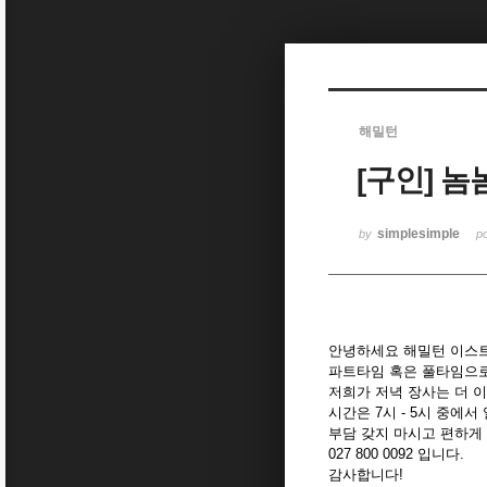
Sketchbook5, 스케치북5
해밀턴
[구인] 
Sketchbook5, 스케치북5
simplesimple
by
p
안녕하세요 해밀턴 이스
파트타임 혹은 풀타임으로
저희가 저녁 장사는 더 이
시간은 7시 - 5시 중에
부담 갖지 마시고 편하게
027 800 0092 입니다.
감사합니다!