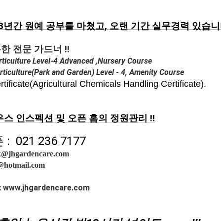
년간 원예 공부를 마쳤고, 오랜 기간 실무경력 있습니
 전문 가드너 !!
orticulture Level-4 Advanced ,Nursery Course
rticulture(
Park and Garden) Level - 4, Amenity Course
ate(Agricultural Chemicals Handling Certificate).
스 인스펙션 및 오픈 홈의 정원관리 !!
 021 236 7177
@jhgardencare.com
@hotmail.com
:
www.
jhgardencare.com