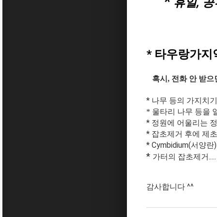
*
휴
일, 공
언제
* 타우랑가지
혹시, 전화 안 받
* 나무 등의 가지치기
* 울타리 나무 등을
* 정원에 어울리는 정
*
잡초제거 후에 제초제
* Cymbidium(서양란
*
가터의 잡초제거.....
감사합니다 ^^​