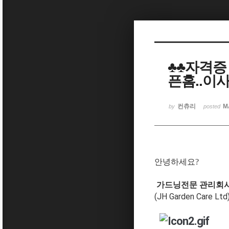
Sketchbook5, 스케치북5
♣♣자격증 
픈홈..이
Sketchbook5, 스케치북5
컨츄리
M
by
posted
안녕하세요?
가드닝전문 관리회​사
(JH Garden Care Ltd