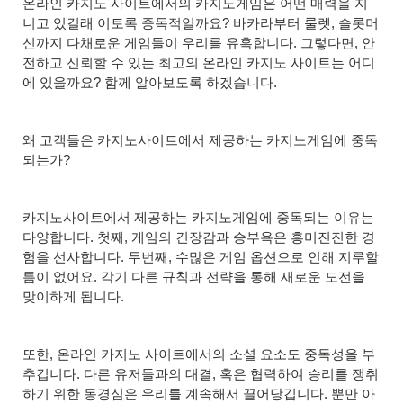
온라인 카지노 사이트에서의 카지노게임은 어떤 매력을 지
니고 있길래 이토록 중독적일까요? 바카라부터 룰렛, 슬롯머
신까지 다채로운 게임들이 우리를 유혹합니다. 그렇다면, 안
전하고 신뢰할 수 있는 최고의 온라인 카지노 사이트는 어디
에 있을까요? 함께 알아보도록 하겠습니다.
왜 고객들은 카지노사이트에서 제공하는 카지노게임에 중독
되는가?
카지노사이트에서 제공하는 카지노게임에 중독되는 이유는
다양합니다. 첫째, 게임의 긴장감과 승부욕은 흥미진진한 경
험을 선사합니다. 두번째, 수많은 게임 옵션으로 인해 지루할
틈이 없어요. 각기 다른 규칙과 전략을 통해 새로운 도전을
맞이하게 됩니다.
또한, 온라인 카지노 사이트에서의 소셜 요소도 중독성을 부
추깁니다. 다른 유저들과의 대결, 혹은 협력하여 승리를 쟁취
하기 위한 동경심은 우리를 계속해서 끌어당깁니다. 뿐만 아