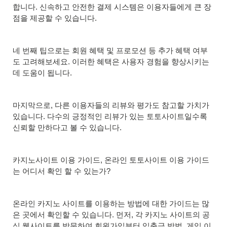
합니다. 신속하고 안전한 결제 시스템은 이용자들에게 큰 장
점을 제공할 수 있습니다.
네 번째 팁으로는 회원 혜택 및 프로모션 등 추가 혜택 여부
도 고려해보세요. 이러한 혜택은 사용자 경험을 향상시키는
데 도움이 됩니다.
마지막으로, 다른 이용자들의 리뷰와 평가도 참고할 가치가
있습니다. 다수의 긍정적인 리뷰가 있는 토토사이트일수록
신뢰할 만하다고 볼 수 있습니다.
카지노사이트 이용 가이드, 온라인 토토사이트 이용 가이드
는 어디서 확인 할 수 있는가?
온라인 카지노 사이트를 이용하는 방법에 대한 가이드는 많
은 곳에서 확인할 수 있습니다. 먼저, 각 카지노 사이트의 공
식 웹사이트를 방문하여 회원가입부터 입출금 방법, 게임 이