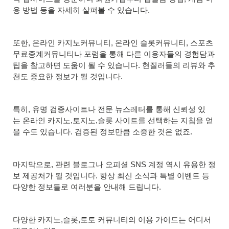
용 방법 등을 자세히 살펴볼 수 있습니다.
또한, 온라인 카지노커뮤니티, 온라인 슬롯커뮤니티, 스포츠
무료중계커뮤니티나 포럼을 통해 다른 이용자들의 경험담과
팁을 참고하면 도움이 될 수 있습니다. 현질러들의 리뷰와 추
천도 중요한 정보가 될 것입니다.
특히, 유명 검증사이트나 전문 뉴스레터를 통해 신뢰성 있
는 온라인 카지노,토지노,슬롯 사이트를 선택하는 지침을 얻
을 수도 있습니다. 검증된 정보만큼 소중한 것은 없죠.
마지막으로, 관련 블로그나 오피셜 SNS 계정 역시 유용한 정
보 제공처가 될 것입니다. 항상 최신 소식과 특별 이벤트 등
다양한 정보들로 여러분을 안내해 드립니다.
다양한 카지노,슬롯,토토 커뮤니티의 이용 가이드는 어디서