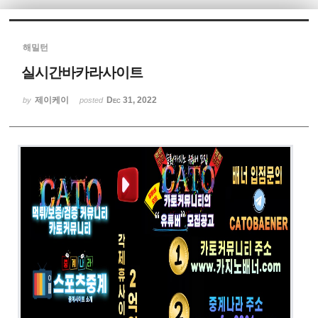
Sketchbook5, 스케치북5
해밀턴
실시간바카라사이트
제이케이
Dec 31, 2022
by
posted
Sketchbook5, 스케치북5