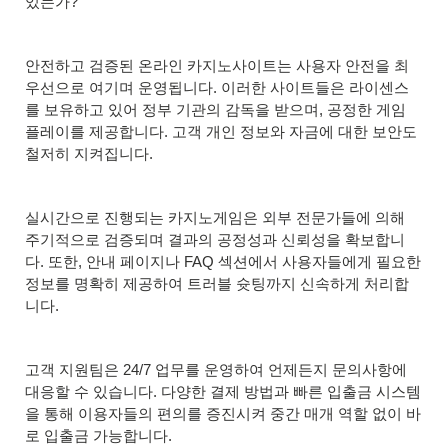
있는가?
안전하고 검증된 온라인 카지노사이트는 사용자 안전을 최
우선으로 여기며 운영됩니다. 이러한 사이트들은 라이센스
를 보유하고 있어 정부 기관의 감독을 받으며, 공정한 게임
플레이를 제공합니다. 고객 개인 정보와 자금에 대한 보안도
철저히 지켜집니다.
실시간으로 진행되는 카지노게임은 외부 전문가들에 의해
주기적으로 검증되며 결과의 공정성과 신뢰성을 확보합니
다. 또한, 안내 페이지나 FAQ 섹션에서 사용자들에게 필요한
정보를 명확히 제공하여 트러블 슛팅까지 신속하게 처리합
니다.
고객 지원팀은 24/7 업무를 운영하여 언제든지 문의사항에
대응할 수 있습니다. 다양한 결제 방법과 빠른 입출금 시스템
을 통해 이용자들의 편의를 증진시켜 중간 매개 역할 없이 바
로 입출금 가능합니다.