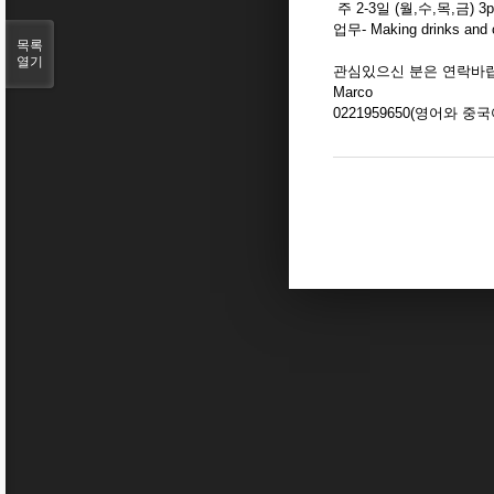
주 2-3일 (월,수,목,금) 3
업무- Making drinks and c
목록
열기
관심있으신 분은 연락바
Marco
0221959650(영어와 중