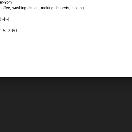
pm-9pm
offee, washing dishes, making desserts, closing
랍니다.
국어만 가능)