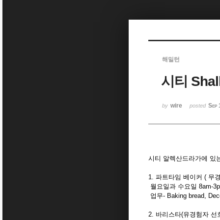
Sketchbook5, 스케치북5
해밀턴
시티 Sh
Sketchbook5, 스케치북5
wire
Sep 
by
posted
시티 알렉산드라가에 있는 S
1. 파트타임 베이커 ( 무
월요일과 수요일 8am-3
업무- Baking bread, Decora
2. 바리스타(유경험자 선