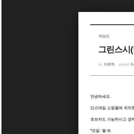
Sketchbook5, 스케치북5
해밀턴
그린스시(
Sketchbook5, 스케치북5
아로하
A
by
posted
안녕하세요.
딘스데일 쇼핑몰에 위치한
초보자도 가능하시고 경
*요일: 월-토