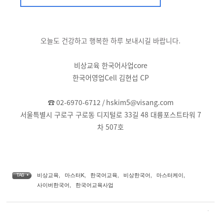
오늘도 건강하고 행복한 하루 보내시길 바랍니다
.
비상교육 한국어사업core
한국어영업Cell 김현섭 CP
☎ 02-6970-6712 /
hskim5@visang.com
서울특별시 구로구 구로동 디지털로 33길 48 대륭포스트타워 7
차 507호
비상교육
,
마스터K
,
한국어교육
,
비상한국어
,
마스터케이
,
TAG •
사이버한국어
,
한국어교육사업