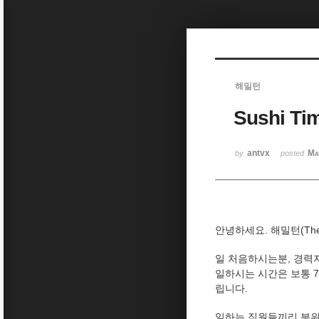
Sketchbook5, 스케치북5
해밀턴
Sushi T
Sketchbook5, 스케치북5
antvx
Ma
by
posted
안녕하세요. 해밀턴(The
일 처음하시는분, 경력자
일하시는 시간은 보통 7o
립니다.
일하는 직원들끼리 분위기