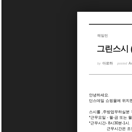
Sketchbook5, 스케치북5
해밀턴
그린스시 
Sketchbook5, 스케치북5
아로하
A
by
posted
안녕하세요.
딘스데일 쇼핑몰에 위치
스시롤 ,주방업무하실분 
*근무요일 - 월-금 또는 월
*근무시간- 8시30분-1시.
근무시간은 조정가능하