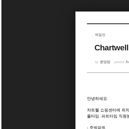
Sketchbook5, 스케치북5
해밀턴
Chartwe
Sketchbook5, 스케치북5
분당맘
A
by
posted
안녕하세요.
챠트웰 쇼핑센터에 위치한 D
풀타임 .파트타임 직원
- 주방파트