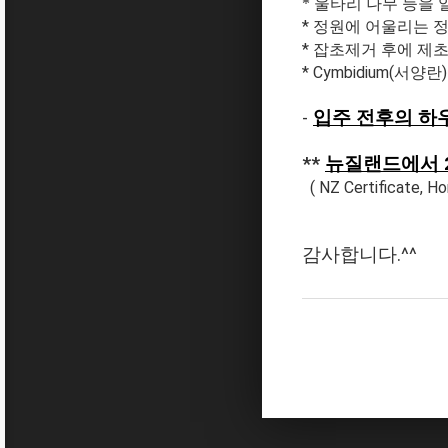
* 울타리 나무 등을
* 정원에 어울리는 정
* 잡초제거 후에 제초제
* Cymbidium(서양란
-
입주 전후의 하우
*
*
뉴질랜드에서 2
( NZ Certificate, 
감사합니다.^^