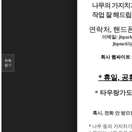
나무의 가지치기
작업 잘 해드립
연락처, 핸드폰 :
이메일: jhpark
jhpmc63
회사 웹싸이트 
목록
열기
* 휴일, 공
* 타우랑가도
혹시, 전화 안 받
* 나무 등의 가지치기