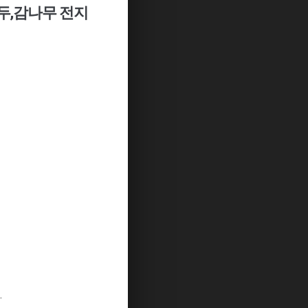
두,감나무 전지
.