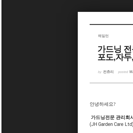
Sketchbook5, 스케치북5
해밀턴
가드닝 전
Sketchbook5, 스케치북5
포도,자두
컨츄리
M
by
posted
안녕하세요?
가드닝전문 관리회
(JH Garden Care Ltd