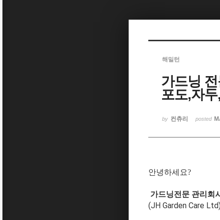
Sketchbook5, 스케치북5
해밀턴
가드닝 전
Sketchbook5, 스케치북5
포도,자두
컨츄리
M
by
posted
안녕하세요?
가드닝전문 관리회
(JH Garden Care Ltd