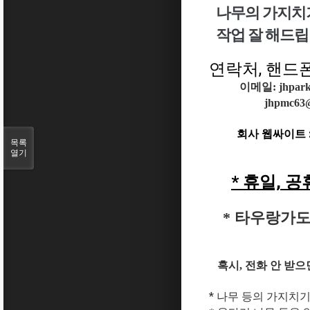
나무의 가지치기
작업 잘 해드립
연락처, 핸드폰 :
이메일: jhpark
jhpmc63
회사 웹싸이트 
목록
열기
* 휴일, 공
* 타우랑가도
혹시, 전화 안 받
* 나무 등의 가지치기