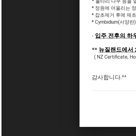
* 울타리 나무 등을
* 정원에 어울리는 정
* 잡초제거 후에 제초제
* Cymbidium(서양란
-
입주 전후의 하우
*
*
뉴질랜드에서 2
( NZ Certificate, 
감사합니다.^^