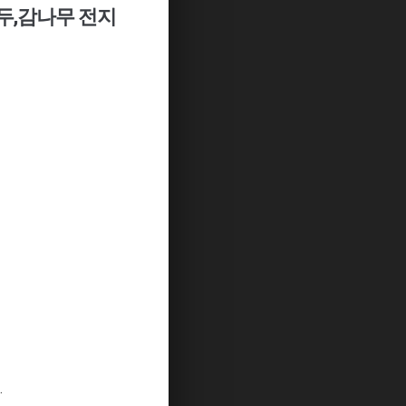
두,감나무 전지
.