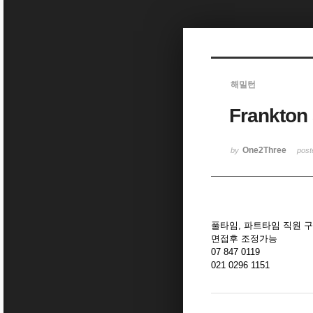
Sketchbook5, 스케치북5
해밀턴
Frankto
Sketchbook5, 스케치북5
One2Three
by
pos
풀타임, 파트타임 직원 
면접후 조정가능
07 847 0119
021 0296 1151