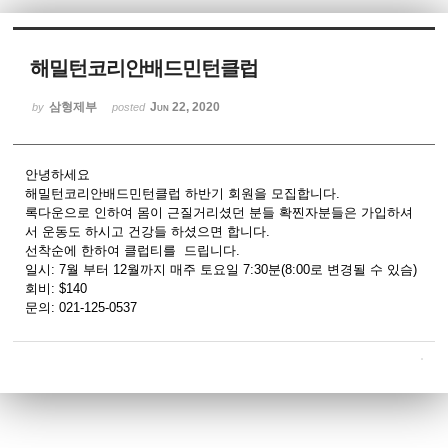
Sketchbook5, 스케치북5
해밀턴코리안배드민턴클럽
삼형제부
Jun 22, 2020
by
posted
안녕하세요
Sketchbook5, 스케치북5
해밀턴코리안배드민턴클럽 하반기 회원을 모집합니다.
록다운으로 인하여 몸이 근질거리셨던 분들 확찐자분들은 가입하셔
서 운동도 하시고 건강들 하셨으면 합니다.
선착순에 한하여 클럽티를 드립니다.
일시: 7월 부터 12월까지 매주 토요일 7:30분(8:00로 변경될 수 있슴)
회비: $140
문의: 021-125-0537